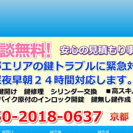
鍵開け
鍵交換
鍵作成