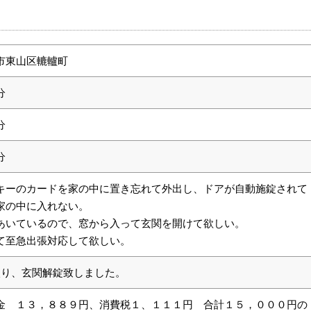
市東山区轆轤町
分
分
分
キーのカードを家の中に置き忘れて外出し、ドアが自動施錠されて
家の中に入れない。
あいているので、窓から入って玄関を開けて欲しい。
て至急出張対応して欲しい。
入り、玄関解錠致しました。
金 １３，８８９円、消費税１、１１１円 合計１５，０００円の