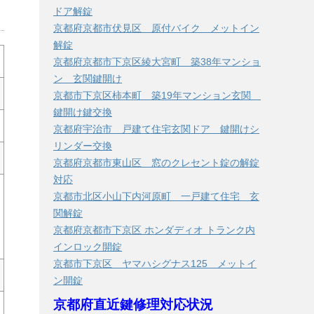
ドア解錠
京都府京都市伏見区 原付バイク メットイン
解錠
京都府京都市下京区綾大宮町 築38年マンショ
ン 玄関鍵開け
京都市下京区柿本町 築19年マンション玄関
鍵開け鍵交換
京都府宇治市 戸建て住宅玄関ドア 鍵開けシ
リンダー交換
京都府京都市東山区 窓のクレセント錠の解錠
対応
京都市北区小山下内河原町 一戸建て住宅 玄
関解錠
京都府京都市下京区 ホンダディオ トランク内
インロック開錠
京都市下京区 ヤマハシグナス125 メットイ
ン開錠
京都府直近鍵修理対応状況