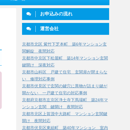
お申込みの流れ
運営会社
京都市北区 紫竹下芝本町 築6年マンション玄
関解錠 夜間対応
京都市中京区下松屋町 築14年マンション玄関
鍵開け 深夜対応
京都市山科区 戸建て住宅 玄関扉が閉まらな
い 修理対応事例
京都市伏見区で玄関の鍵穴に異物が詰まり鍵が
開かない 一戸建て住宅の対応事例
京都府京都市左京区浄土寺下馬場町 築24年マ
ンション玄関 鍵開け 夜間対応
京都市北区上賀茂中大路町 マンション玄関鍵
開け 夜間対応
京都市伏見区東組町 築40年マンション 室内