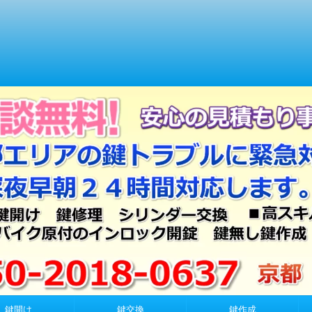
鍵開け
鍵交換
鍵作成