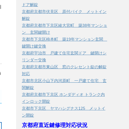
ドア解錠
引
京都府京都市伏見区 原付バイク メットイン
解錠
京都府京都市下京区綾大宮町 築38年マンショ
ン 玄関鍵開け
京都市下京区柿本町 築19年マンション玄関
鍵開け鍵交換
京都府宇治市 戸建て住宅玄関ドア 鍵開けシ
リンダー交換
京都府京都市東山区 窓のクレセント錠の解錠
き
対応
京都市北区小山下内河原町 一戸建て住宅 玄
関解錠
京都府京都市下京区 ホンダディオ トランク内
インロック開錠
京都市下京区 ヤマハシグナス125 メットイ
ン開錠
京都府直近鍵修理対応状況