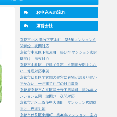
お申込みの流れ
運営会社
京都市北区 紫竹下芝本町 築6年マンション玄
関解錠 夜間対応
京都市中京区下松屋町 築14年マンション玄関
鍵開け 深夜対応
京都市山科区 戸建て住宅 玄関扉が閉まらな
い 修理対応事例
京都市伏見区で玄関の鍵穴に異物が詰まり鍵が
開かない 一戸建て住宅の対応事例
京都府京都市左京区浄土寺下馬場町 築24年マ
ンション玄関 鍵開け 夜間対応
京都市北区上賀茂中大路町 マンション玄関鍵
開け 夜間対応
京都市伏見区東組町 築40年マンション 室内