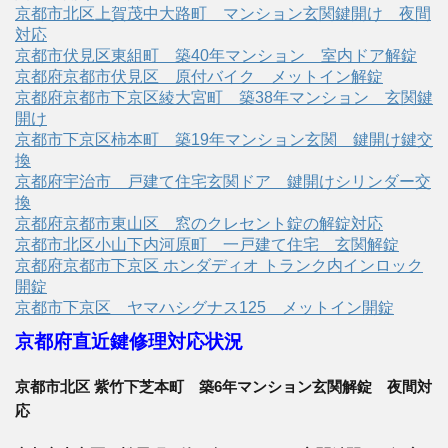
京都市北区上賀茂中大路町 マンション玄関鍵開け 夜間
対応
京都市伏見区東組町 築40年マンション 室内ドア解錠
京都府京都市伏見区 原付バイク メットイン解錠
京都府京都市下京区綾大宮町 築38年マンション 玄関鍵
開け
京都市下京区柿本町 築19年マンション玄関 鍵開け鍵交
換
京都府宇治市 戸建て住宅玄関ドア 鍵開けシリンダー交
換
京都府京都市東山区 窓のクレセント錠の解錠対応
京都市北区小山下内河原町 一戸建て住宅 玄関解錠
京都府京都市下京区 ホンダディオ トランク内インロック
開錠
京都市下京区 ヤマハシグナス125 メットイン開錠
京都府直近鍵修理対応状況
京都市北区 紫竹下芝本町 築6年マンション玄関解錠 夜間対
応