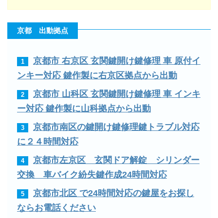
京都 出動拠点
京都市 右京区 玄関鍵開け鍵修理 車 原付イ
1
ンキー対応 鍵作製に右京区拠点から出動
京都市 山科区 玄関鍵開け鍵修理 車 インキ
2
ー対応 鍵作製に山科拠点から出動
京都市南区の鍵開け鍵修理鍵トラブル対応
3
に２４時間対応
京都市左京区 玄関ドア解錠 シリンダー
4
交換 車バイク紛失鍵作成24時間対応
京都市北区 で24時間対応の鍵屋をお探し
5
ならお電話ください