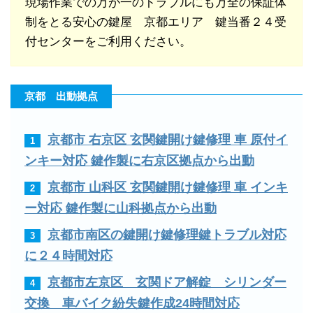
現場作業での万が一のトラブルにも万全の保証体
制をとる安心の鍵屋 京都エリア 鍵当番２４受
付センターをご利用ください。
京都 出動拠点
京都市 右京区 玄関鍵開け鍵修理 車 原付イ
1
ンキー対応 鍵作製に右京区拠点から出動
京都市 山科区 玄関鍵開け鍵修理 車 インキ
2
ー対応 鍵作製に山科拠点から出動
京都市南区の鍵開け鍵修理鍵トラブル対応
3
に２４時間対応
京都市左京区 玄関ドア解錠 シリンダー
4
交換 車バイク紛失鍵作成24時間対応