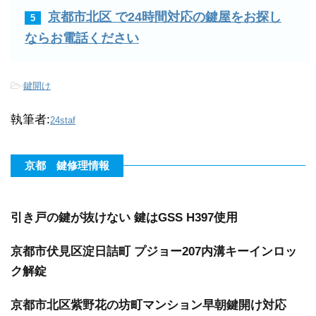
京都市北区 で24時間対応の鍵屋をお探し
5
ならお電話ください
-
鍵開け
執筆者:
24staf
京都 鍵修理情報
引き戸の鍵が抜けない 鍵はGSS H397使用
京都市伏見区淀日詰町 プジョー207内溝キーインロッ
ク解錠
京都市北区紫野花の坊町マンション早朝鍵開け対応