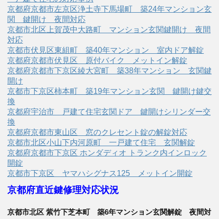
京都府京都市左京区浄土寺下馬場町 築24年マンション玄
関 鍵開け 夜間対応
京都市北区上賀茂中大路町 マンション玄関鍵開け 夜間
対応
京都市伏見区東組町 築40年マンション 室内ドア解錠
京都府京都市伏見区 原付バイク メットイン解錠
京都府京都市下京区綾大宮町 築38年マンション 玄関鍵
開け
京都市下京区柿本町 築19年マンション玄関 鍵開け鍵交
換
京都府宇治市 戸建て住宅玄関ドア 鍵開けシリンダー交
換
京都府京都市東山区 窓のクレセント錠の解錠対応
京都市北区小山下内河原町 一戸建て住宅 玄関解錠
京都府京都市下京区 ホンダディオ トランク内インロック
開錠
京都市下京区 ヤマハシグナス125 メットイン開錠
京都府直近鍵修理対応状況
京都市北区 紫竹下芝本町 築6年マンション玄関解錠 夜間対