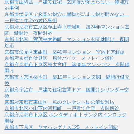
京都市山科区 戸建て住宅 玄関扉が閉まらない 修理対
応事例
京都市伏見区で玄関の鍵穴に異物が詰まり鍵が開かない
一戸建て住宅の対応事例
京都府京都市左京区浄土寺下馬場町 築24年マンション玄
関 鍵開け 夜間対応
京都市北区上賀茂中大路町 マンション玄関鍵開け 夜間
対応
京都市伏見区東組町 築40年マンション 室内ドア解錠
京都府京都市伏見区 原付バイク メットイン解錠
京都府京都市下京区綾大宮町 築38年マンション 玄関鍵
開け
京都市下京区柿本町 築19年マンション玄関 鍵開け鍵交
換
京都府宇治市 戸建て住宅玄関ドア 鍵開けシリンダー交
換
京都府京都市東山区 窓のクレセント錠の解錠対応
京都市北区小山下内河原町 一戸建て住宅 玄関解錠
京都府京都市下京区 ホンダディオ トランク内インロック
開錠
京都市下京区 ヤマハシグナス125 メットイン開錠