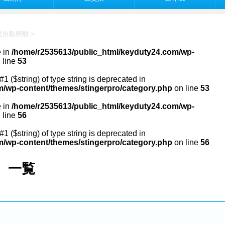
区出動態勢
>
e in
/home/r2535613/public_html/keyduty24.com/wp-
 line
53
#1 ($string) of type string is deprecated in
m/wp-content/themes/stingerpro/category.php
on line
53
e in
/home/r2535613/public_html/keyduty24.com/wp-
 line
56
#1 ($string) of type string is deprecated in
m/wp-content/themes/stingerpro/category.php
on line
56
 一覧