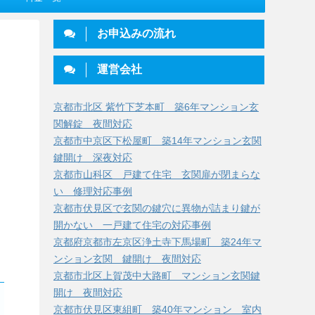
お申込みの流れ
運営会社
京都市北区 紫竹下芝本町 築6年マンション玄
関解錠 夜間対応
京都市中京区下松屋町 築14年マンション玄関
鍵開け 深夜対応
京都市山科区 戸建て住宅 玄関扉が閉まらな
い 修理対応事例
京都市伏見区で玄関の鍵穴に異物が詰まり鍵が
開かない 一戸建て住宅の対応事例
京都府京都市左京区浄土寺下馬場町 築24年マ
ンション玄関 鍵開け 夜間対応
京都市北区上賀茂中大路町 マンション玄関鍵
開け 夜間対応
京都市伏見区東組町 築40年マンション 室内