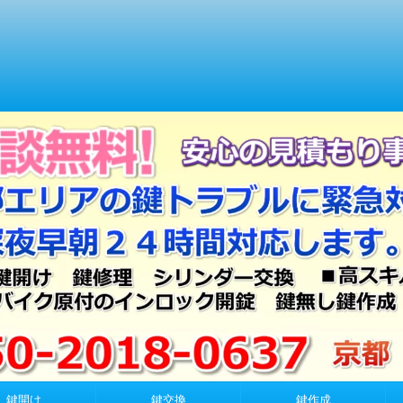
鍵開け
鍵交換
鍵作成