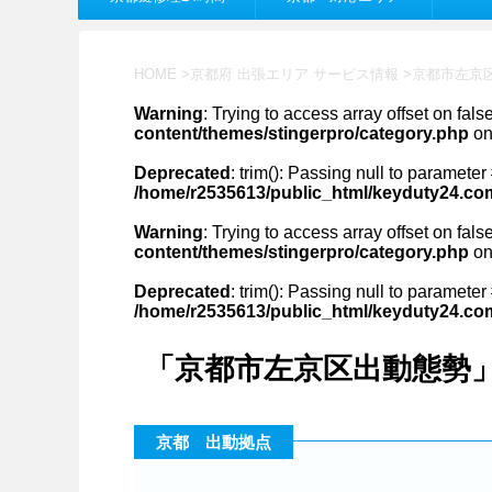
HOME
>
京都府 出張エリア サービス情報
>
京都市左京
Warning
: Trying to access array offset on fals
content/themes/stingerpro/category.php
on
Deprecated
: trim(): Passing null to parameter 
/home/r2535613/public_html/keyduty24.co
Warning
: Trying to access array offset on fals
content/themes/stingerpro/category.php
on
Deprecated
: trim(): Passing null to parameter 
/home/r2535613/public_html/keyduty24.co
「京都市左京区出動態勢」
京都 出動拠点