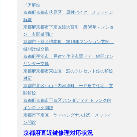
ドア解錠
京都府京都市伏見区 原付バイク メットイン
解錠
京都府京都市下京区綾大宮町 築38年マンショ
ン 玄関鍵開け
京都市下京区柿本町 築19年マンション玄関
鍵開け鍵交換
京都府宇治市 戸建て住宅玄関ドア 鍵開けシ
リンダー交換
京都府京都市東山区 窓のクレセント錠の解錠
対応
京都市北区小山下内河原町 一戸建て住宅 玄
関解錠
京都府京都市下京区 ホンダディオ トランク内
インロック開錠
京都市下京区 ヤマハシグナス125 メットイ
ン開錠
京都府直近鍵修理対応状況