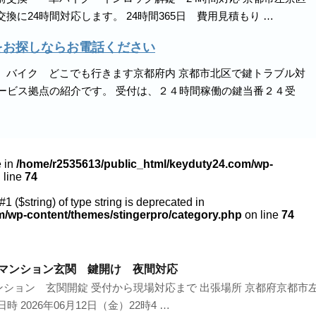
に24時間対応します。 24時間365日 費用見積もり …
をお探しならお電話ください
 バイク どこでも行きます京都府内 京都市北区で鍵トラブル対
ービス拠点の紹介です。 受付は、２４時間稼働の鍵当番２４受
e in
/home/r2535613/public_html/keyduty24.com/wp-
 line
74
#1 ($string) of type string is deprecated in
m/wp-content/themes/stingerpro/category.php
on line
74
年マンション玄関 鍵開け 夜間対応
ション 玄関開錠 受付から現場対応まで 出張場所 京都府京都市
2026年06月12日（金）22時4 …