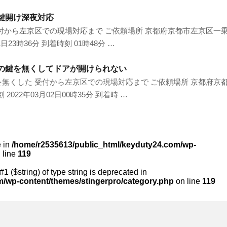
鍵開け深夜対応
付から左京区での現場対応まで ご依頼場所 京都府京都市左京区一
23時36分 到着時刻 01時48分 …
の鍵を無くしてドアが開けられない
無くした 受付から左京区での現場対応まで ご依頼場所 京都府京
22年03月02日00時35分 到着時 …
e in
/home/r2535613/public_html/keyduty24.com/wp-
 line
119
#1 ($string) of type string is deprecated in
m/wp-content/themes/stingerpro/category.php
on line
119