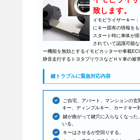
致します。
イモビライザーキー：
にキー固有の情報をも
スタート時に車体が搭
されていて認識可能な
ー機能を無効とするイモビカッターや車載EC
静音走行するトヨタプリウスなどＨＶ車の被
鍵トラブルに緊急対応内容
ご自宅、アパート、マンションの玄
キー、ディンプルキー、カードキー
鍵が曲がって鍵穴に入らなくなった
いる。
キーはさせるが空回りする。