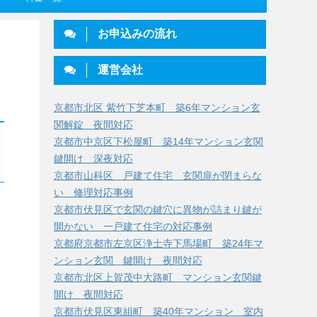
お申込みの流れ
運営会社
京都市北区 紫竹下芝本町 築6年マンション玄
関解錠 夜間対応
京都市中京区下松屋町 築14年マンション玄関
鍵開け 深夜対応
京都市山科区 戸建て住宅 玄関扉が閉まらな
い 修理対応事例
京都市伏見区で玄関の鍵穴に異物が詰まり鍵が
開かない 一戸建て住宅の対応事例
京都府京都市左京区浄土寺下馬場町 築24年マ
ンション玄関 鍵開け 夜間対応
京都市北区上賀茂中大路町 マンション玄関鍵
開け 夜間対応
京都市伏見区東組町 築40年マンション 室内