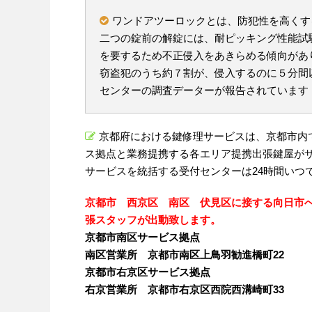
ワンドアツーロックとは、防犯性を高くす
二つの錠前の解錠には、耐ピッキング性能試
を要するため不正侵入をあきらめる傾向があ
窃盗犯のうち約７割が、侵入するのに５分間
センターの調査データーが報告されています
京都府における鍵修理サービスは、京都市内
ス拠点と業務提携する各エリア提携出張鍵屋が
サービスを統括する受付センターは24時間いつ
京都市 西京区 南区 伏見区に接する向日市
張スタッフが出動致します。
京都市南区サービス拠点
南区営業所 京都市南区上鳥羽勧進橋町22
京都市右京区サービス拠点
右京営業所 京都市右京区西院西溝崎町33