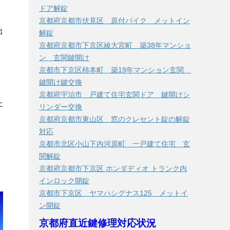
ドア解錠
京都府京都市伏見区 原付バイク メットイン
出
解錠
京都府京都市下京区綾大宮町 築38年マンショ
ン 玄関鍵開け
京都市下京区柿本町 築19年マンション玄関
鍵開け鍵交換
京都府宇治市 戸建て住宅玄関ドア 鍵開けシ
た
リンダー交換
京都府京都市東山区 窓のクレセント錠の解錠
対応
京都市北区小山下内河原町 一戸建て住宅 玄
関解錠
京都府京都市下京区 ホンダディオ トランク内
インロック開錠
京都市下京区 ヤマハシグナス125 メットイ
ン開錠
京都府直近鍵修理対応状況